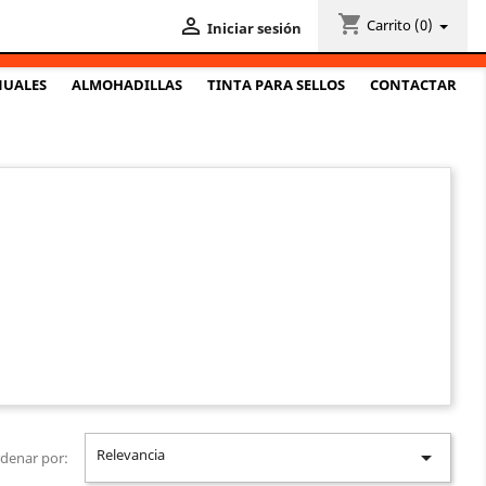
shopping_cart

Carrito
(0)
Iniciar sesión
NUALES
ALMOHADILLAS
TINTA PARA SELLOS
CONTACTAR
Relevancia

denar por: