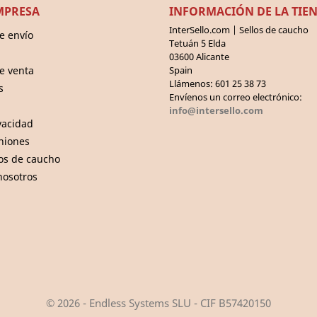
MPRESA
INFORMACIÓN DE LA TIE
InterSello.com | Sellos de caucho
e envío
Tetuán 5 Elda
03600 Alicante
e venta
Spain
Llámenos:
601 25 38 73
s
Envíenos un correo electrónico:
info@intersello.com
ivacidad
iniones
los de caucho
nosotros
© 2026 - Endless Systems SLU - CIF B57420150