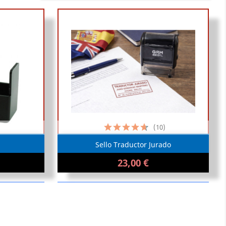
(10)

Me interesa
Sello Traductor Jurado
23,00 €