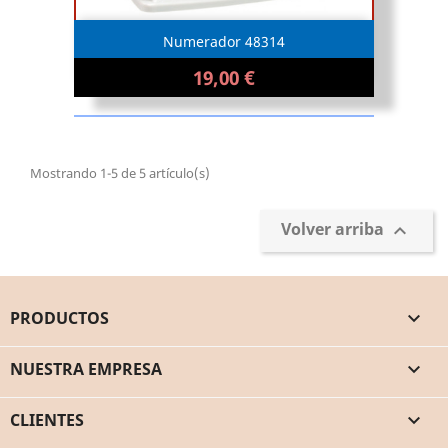
Numerador 48314
19,00 €
Mostrando 1-5 de 5 artículo(s)
Volver arriba

PRODUCTOS

NUESTRA EMPRESA

CLIENTES
