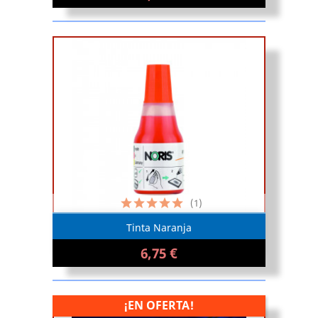
(1)
Tinta Naranja
6,75 €
¡EN OFERTA!