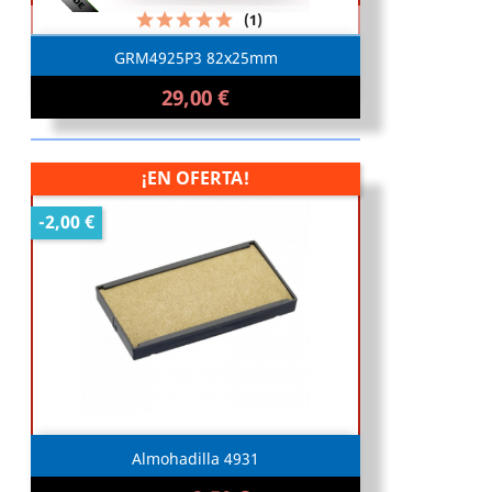
(1)
GRM4925P3 82x25mm
29,00 €
¡EN OFERTA!
-2,00 €
Almohadilla 4931