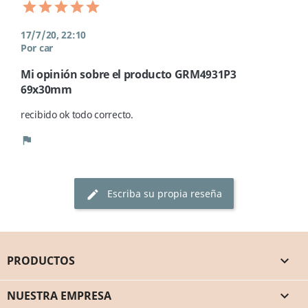
17/7/20, 22:10
Por car
Mi opinión sobre el producto GRM4931P3
69x30mm
recibido ok todo correcto. 
flag
Escriba su propia reseña
edit
PRODUCTOS

NUESTRA EMPRESA
