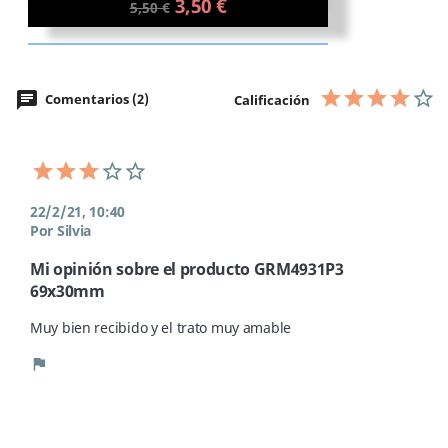
3,50 €
5,50 €
chat
Comentarios (2)
Calificación
22/2/21, 10:40
Por Silvia
Mi opinión sobre el producto GRM4931P3
69x30mm
Muy bien recibido y el trato muy amable 
flag