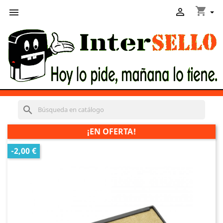
shopping_cart


search
¡EN OFERTA!
-2,00 €