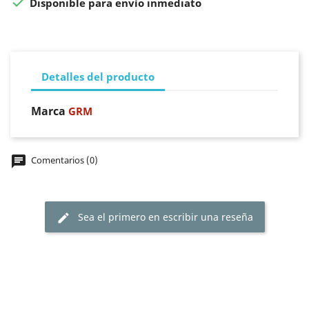

Disponible para envío inmediato
Detalles del producto
Marca
GRM
chat
Comentarios (0)
Sea el primero en escribir una reseña
edit