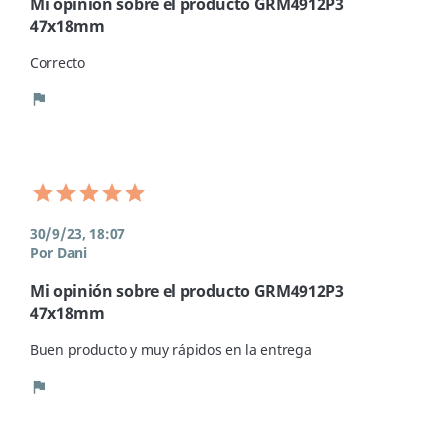
Mi opinión sobre el producto GRM4912P3
47x18mm
Correcto
flag
30/9/23, 18:07
Por Dani
Mi opinión sobre el producto GRM4912P3
47x18mm
Buen producto y muy rápidos en la entrega
flag