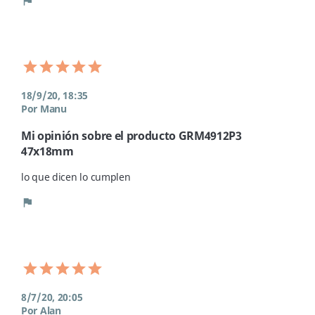
flag
18/9/20, 18:35
Por Manu
Mi opinión sobre el producto GRM4912P3
47x18mm
lo que dicen lo cumplen
flag
8/7/20, 20:05
Por Alan