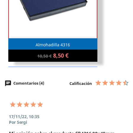
Almohadilla 4316
8,50 €
10,50 €
chat
Comentarios (4)
Calificación
17/11/22, 10:35
Por Sergi