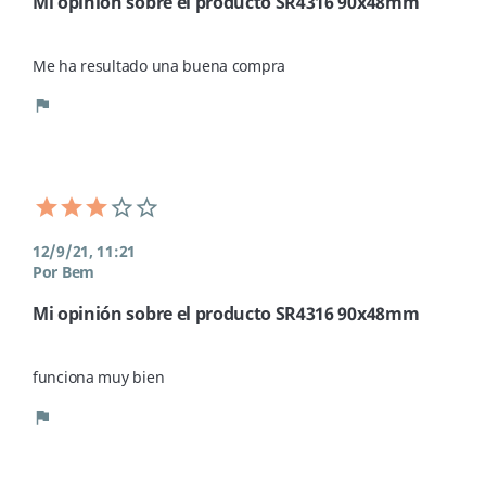
Mi opinión sobre el producto SR4316 90x48mm
Me ha resultado una buena compra
flag
12/9/21, 11:21
Por Bem
Mi opinión sobre el producto SR4316 90x48mm
funciona muy bien
flag