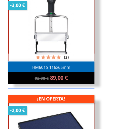
-3,00 €
(3)
HM6015 116x65mm
89,00 €
92,00 €
¡EN OFERTA!
-2,00 €