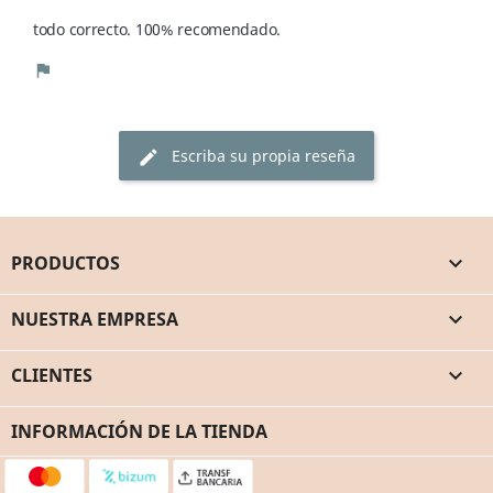
todo correcto. 100% recomendado. 
flag
Escriba su propia reseña
edit
PRODUCTOS

NUESTRA EMPRESA

CLIENTES

INFORMACIÓN DE LA TIENDA