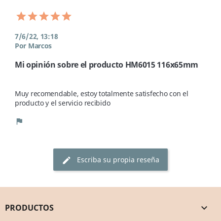
7/6/22, 13:18
Por Marcos
Mi opinión sobre el producto HM6015 116x65mm
Muy recomendable, estoy totalmente satisfecho con el 
producto y el servicio recibido
flag
Escriba su propia reseña
edit
PRODUCTOS
