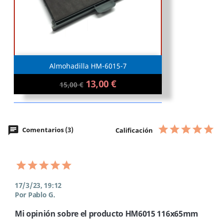
Almohadilla HM-6015-7
13,00 €
15,00 €
chat
Comentarios (3)
Calificación
17/3/23, 19:12
Por Pablo G.
Mi opinión sobre el producto HM6015 116x65mm