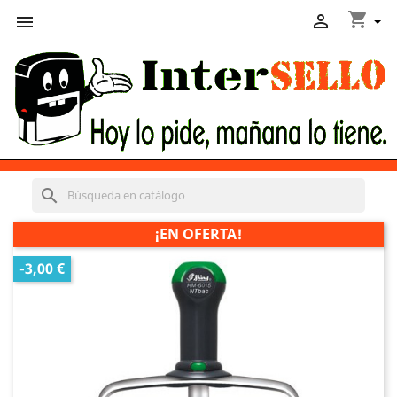
shopping_cart


search
¡EN OFERTA!
-3,00 €