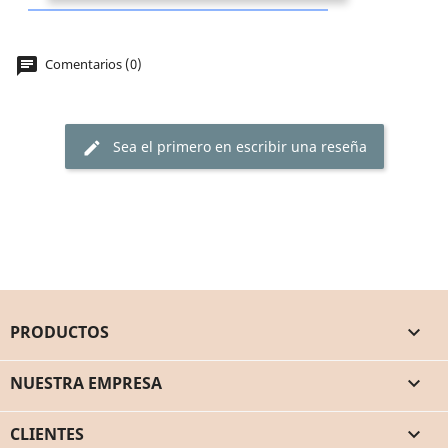
chat
Comentarios (0)
Sea el primero en escribir una reseña
edit
PRODUCTOS

NUESTRA EMPRESA

CLIENTES
