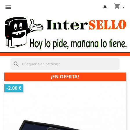
shopping_cart


search
¡EN OFERTA!
-2,00 €