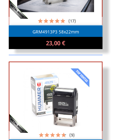
(17)
GRM4913P3 58x22mm
23,00 €
(9)