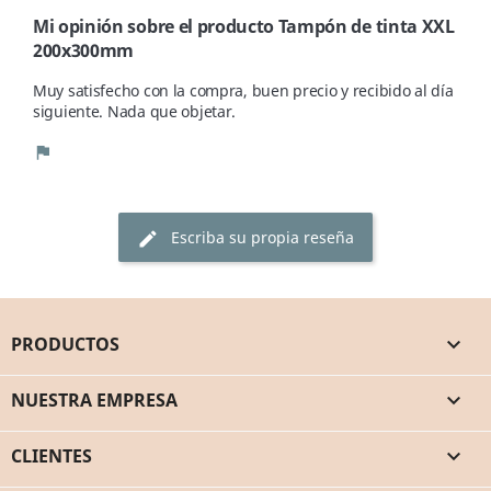
Mi opinión sobre el producto Tampón de tinta XXL
200x300mm
Muy satisfecho con la compra, buen precio y recibido al día 
siguiente. Nada que objetar.
flag
Escriba su propia reseña
edit
PRODUCTOS

NUESTRA EMPRESA

CLIENTES
