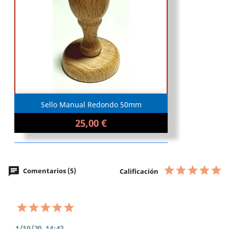
Sello Manual Redondo 50mm
25,00 €
chat
Comentarios (5)
Calificación
1/10/20, 14:42