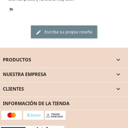
flag
Escriba su propia reseña
edit
PRODUCTOS

NUESTRA EMPRESA

CLIENTES

INFORMACIÓN DE LA TIENDA