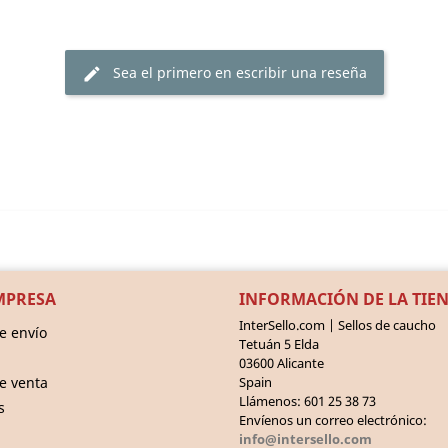
Sea el primero en escribir una reseña
edit
MPRESA
INFORMACIÓN DE LA TIE
InterSello.com | Sellos de caucho
e envío
Tetuán 5 Elda
03600 Alicante
e venta
Spain
Llámenos:
601 25 38 73
s
Envíenos un correo electrónico:
info@intersello.com