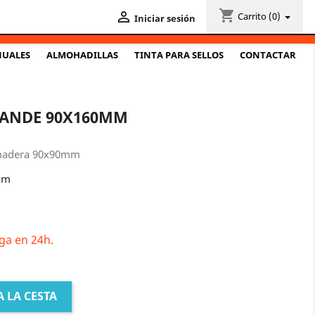
shopping_cart

Carrito
(0)
Iniciar sesión
NUALES
ALMOHADILLAS
TINTA PARA SELLOS
CONTACTAR
RANDE 90X160MM
 madera 90x90mm
mm
ga en 24h.
 LA CESTA