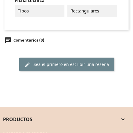
Ficha técnica
Tipos
Rectangulares
chat
Comentarios (0)
Sea el primero en escribir una reseña
edit
PRODUCTOS
