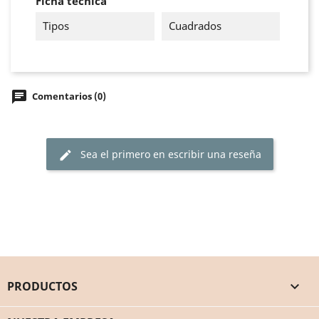
Ficha técnica
Tipos
Cuadrados
chat
Comentarios (0)
Sea el primero en escribir una reseña
edit
PRODUCTOS
