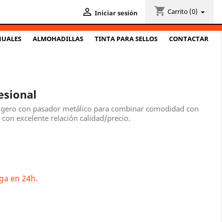
shopping_cart

Carrito
(0)
Iniciar sesión
NUALES
ALMOHADILLAS
TINTA PARA SELLOS
CONTACTAR
esional
 ligero con pasador metálico para combinar comodidad con
con excelente relación calidad/precio.
ga en 24h.