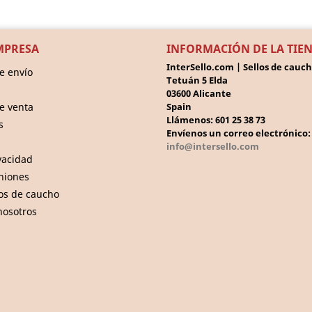
MPRESA
INFORMACIÓN DE LA TIE
InterSello.com | Sellos de cauc
e envío
Tetuán 5 Elda
03600 Alicante
e venta
Spain
Llámenos:
601 25 38 73
s
Envíenos un correo electrónico:
info@intersello.com
ivacidad
iniones
los de caucho
nosotros