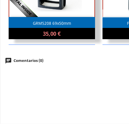

Me interesa
GRM5208 69x50mm
35,00 €
chat
Comentarios (0)