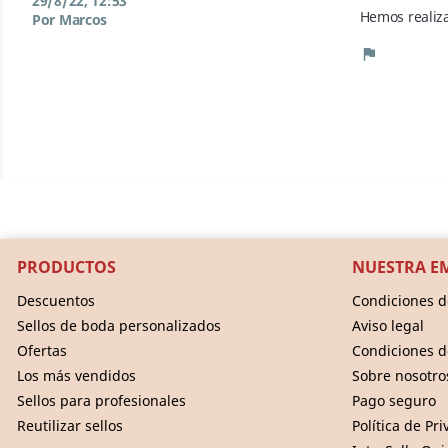
29/8/22, 12:53
Hemos realiza
Por Marcos
flag
PRODUCTOS
NUESTRA E
Descuentos
Condiciones d
Sellos de boda personalizados
Aviso legal
Ofertas
Condiciones d
Los más vendidos
Sobre nosotro
Sellos para profesionales
Pago seguro
Reutilizar sellos
Política de Pr