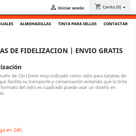
shopping_cart

Carrito
(0)
Iniciar sesión
NUALES
ALMOHADILLAS
TINTA PARA SELLOS
CONTACTAR
AS DE FIDELIZACION | ENVIO GRATIS
lización
tamaño de 12x12mm muy indicado como sello para tarjetas de
que facilita su transporte y conservación evitando que la tinta
 formato del sello es cuadrado puede usar un diseño en
as.
ga en 24h.