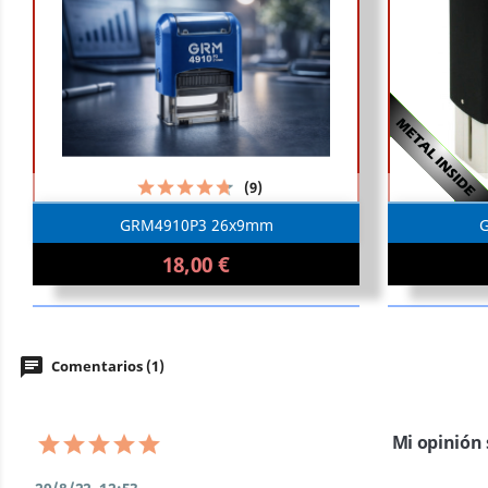
(9)

Me interesa
GRM4910P3 26x9mm
18,00 €
chat
Comentarios (1)
Mi opinión