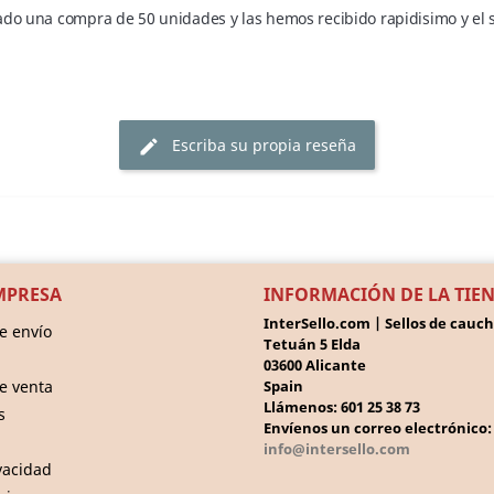
do una compra de 50 unidades y las hemos recibido rapidisimo y el s
Escriba su propia reseña
edit
MPRESA
INFORMACIÓN DE LA TIE
InterSello.com | Sellos de cauc
e envío
Tetuán 5 Elda
03600 Alicante
e venta
Spain
Llámenos:
601 25 38 73
s
Envíenos un correo electrónico:
info@intersello.com
ivacidad