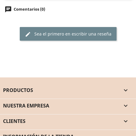
chat
Comentarios (0)
Sea el primero en escribir una reseña
edit
PRODUCTOS

NUESTRA EMPRESA

CLIENTES
