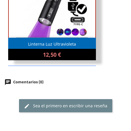
Linterna Luz Ultravioleta
12,50 €
chat
Comentarios (0)
Sea el primero en escribir una reseña
edit