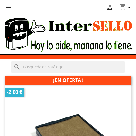
shopping_cart


search
¡EN OFERTA!
-2,00 €