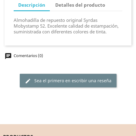
Descripción
Detalles del producto
Almohadilla de repuesto original Syrdas
Mobystamp 52. Excelente calidad de estampación,
suministrada con diferentes colores de tinta.
chat
Comentarios (0)
Sea el primero en escribir una reseña
edit