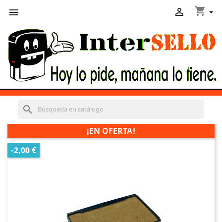
shopping_cart


search
¡EN OFERTA!
-2,00 €