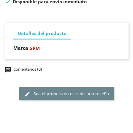

Disponible para envío inmediato
Detalles del producto
Marca
GRM
chat
Comentarios (0)
Sea el primero en escribir una reseña
edit