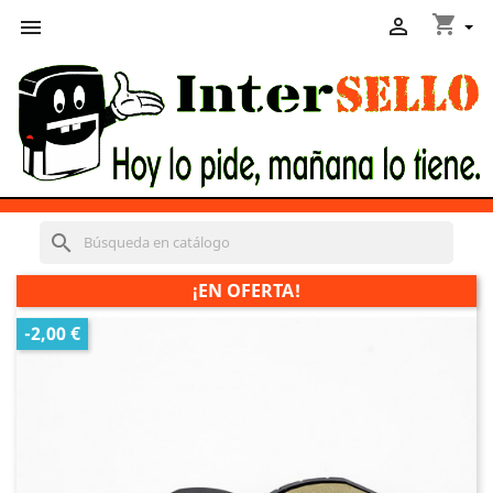
shopping_cart


search
¡EN OFERTA!
-2,00 €