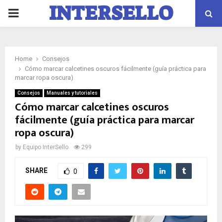
INTERSELLO
PRIMARY
Blog
MENU
Home
Consejos
Cómo marcar calcetines oscuros fácilmente (guía práctica para
marcar ropa oscura)
Consejos
Manuales y tutoriales
Cómo marcar calcetines oscuros
fácilmente (guía práctica para marcar
ropa oscura)
by
Equipo InterSello
299
SHARE
0