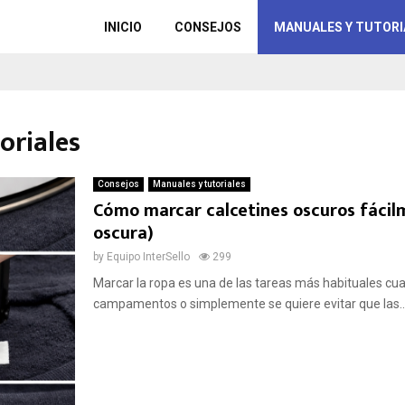
INICIO
CONSEJOS
MANUALES Y TUTORI
oriales
Consejos
Manuales y tutoriales
Cómo marcar calcetines oscuros fácil
oscura)
by
Equipo InterSello
299
Marcar la ropa es una de las tareas más habituales cu
campamentos o simplemente se quiere evitar que las..